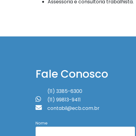
Assessoria e consultoria trabalhista.
Fale Conosco
(11) 3385-6300
(11) 99813-9411
contabil@ecb.com.br
Nome