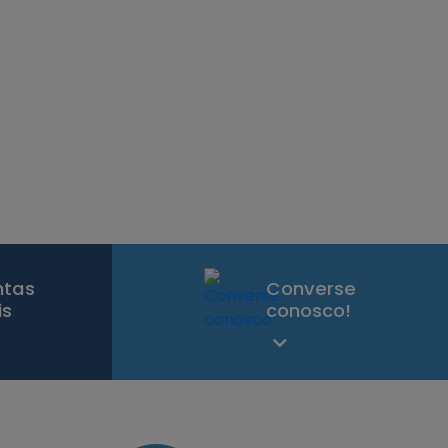
ntas
Converse
is
conosco!