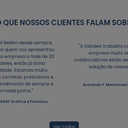
O QUE NOSSOS CLIENTES FALAM SOB
il Belém desde sempre,
"A Dandec trabalha co
 foi quem nos apresentou
empresa muito sé
sa empresa a mais de 30
colaboradores estão sem
deles, então já tinha
solução de nossa
lidade. Estamos muito
 corretos, prestativos e
tendimento de sempre e
Armando F. Mantovani -
ornada juntos."
MGRAF Gráfica e Fotolitos
Ver todos