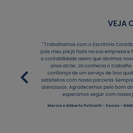
VEJA 
"Trabalhamos com o Escritório Contáb
itório
pois meu pai já fazia na sua empresa e
tos anos,
a contabilidade assim que abrimos nos
xcelentes
anos atrás. Já conhecia o trabalho 
confiança de um serviço de boa qua
satisfeitos com nossa parceria. Sempre
atenciosos. Agradecemos pelo bom a
auapé
esperamos seguir com nossa j
Marcia e Gilberto Putinatti - Socios - GA