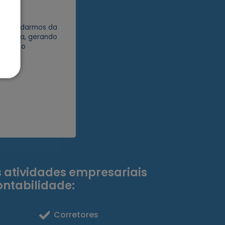
ADE
nós cuidarmos da
sertiva, gerando
jamento
 atividades empresariais
ontabilidade:
Corretores