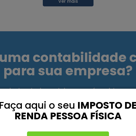
Ver mais
 uma contabilidade
para sua empresa?
sejada abaixo e deixe que nós cuidamos 
Faça aqui o seu
IMPOSTO D
RENDA PESSOA FÍSICA
RIR
QUERO MIGRAR