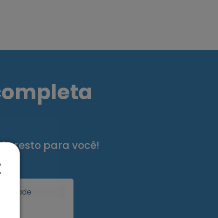
 completa
do resto para você!
E