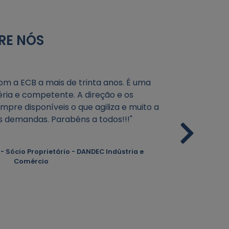
RE NÓS
m a ECB a mais de trinta anos. É uma
"É um
ria e competente. A direção e os
Contabil
pre disponíveis o que agiliza e muito a
sempre s
s demandas. Parabéns a todos!!!"
 Sócio Proprietário - DANDEC Indústria e
Sérg
Comércio