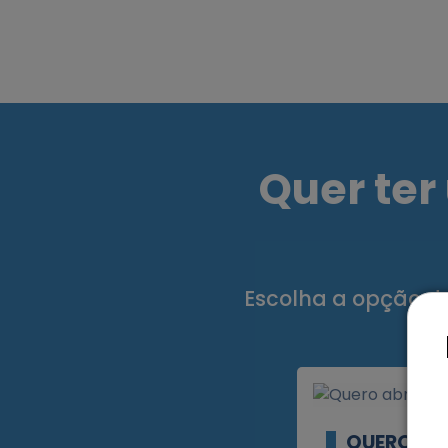
Quer ter
Escolha a opção de
QUERO AB