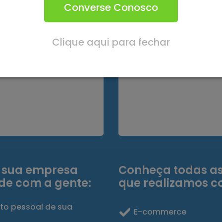
Converse Conosco
PRESA
DE CONTABILID
smo, nós cuidamos de
Traga sua empresa para 
os de abertura da sua
contabilidade de forma as
Clique aqui para fechar
 rápida e fácil.
economia e melhor plane
financeiro.
e sua empresa
Conheça todas as
ade com a gente:
que realizamos c
to pessoal de sua
E-commerce