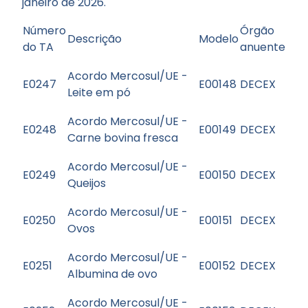
janeiro de 2026.
Número
Órgão
Descrição
Modelo
do TA
anuente
Acordo Mercosul/UE -
E0247
E00148
DECEX
Leite em pó
Acordo Mercosul/UE -
E0248
E00149
DECEX
Carne bovina fresca
Acordo Mercosul/UE -
E0249
E00150
DECEX
Queijos
Acordo Mercosul/UE -
E0250
E00151
DECEX
Ovos
Acordo Mercosul/UE -
E0251
E00152
DECEX
Albumina de ovo
Acordo Mercosul/UE -